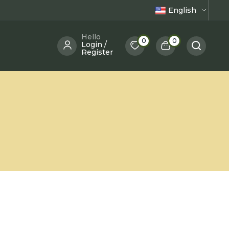
English
Hello
0
0
Login /
Register