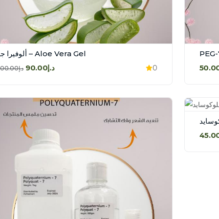
ألوفيرا جل – Aloe Vera Gel
د.إ90.00
0
د.إ100.00