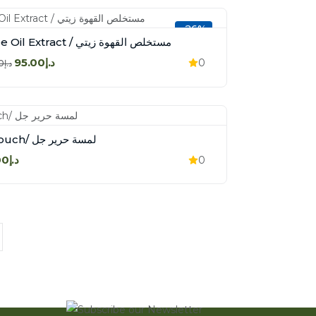
-26%
Coffee Oil Extract / مستخلص القهوة زيتي
د.إ95.00
0
د.إ130.00
silk touch/ لمسة حرير جل
د.إ160.00
0