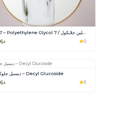
PEG-7 – Polyethylene Glycol 7 / بولي إيثيلين جلايكول
د.إ50.00
0
ديسيل جلوكوسايد – Decyl Glucoside
د.إ45.00
0