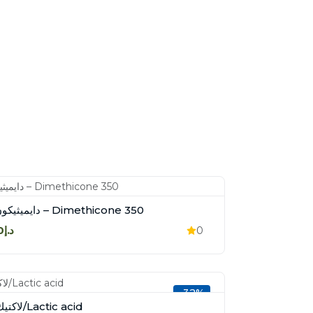
دايميثيكون 350 – Dimethicone 350
د.إ60.00
0
-32%
لاكتيك اسيد/Lactic acid