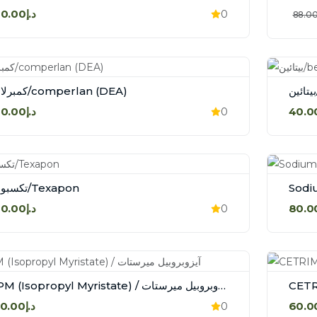
د.إ60.00
0
كمبرلان/comperlan (DEA)
د.إ40.00
0
تكسبون/Texapon
د.إ40.00
0
IPM (Isopropyl Myristate) / آيزوبروبيل ميرستات
د.إ90.00
0