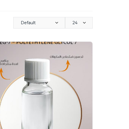
Default
24