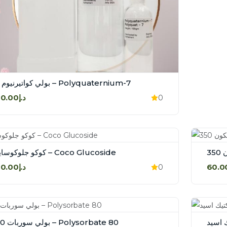
بولي كواتيرنيوم 7 – Polyquaternium-7
د.إ60.00
0
كوكو جلوكوسايد – Coco Glucoside
د.إ40.00
0
بولي سوربات 80 – Polysorbate 80