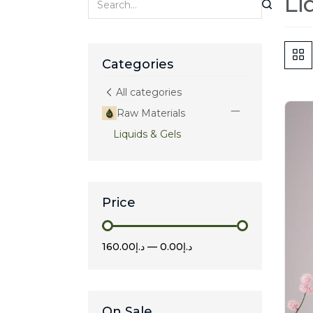
Li
Categories
All categories
Raw Materials
Liquids & Gels
Price
د.إ160.00
—
د.إ0.00
On Sale