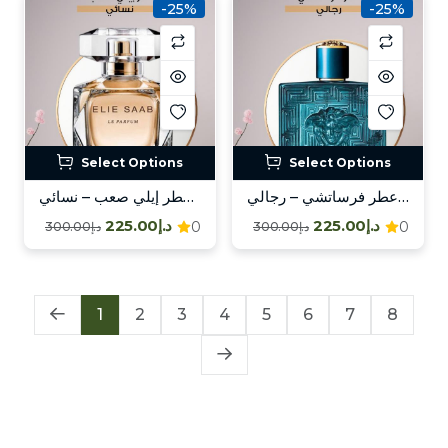
-25%
-25%
Select Options
Select Options
عطر فرساتشي – رجالي / Versace – Mas
عطر إيلي صعب – نسائي / Elie Saab – Fem
د.إ225.00
د.إ225.00
0
0
د.إ300.00
د.إ300.00
1
2
3
4
5
6
7
8